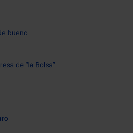
 de bueno
esa de “la Bolsa”
aro