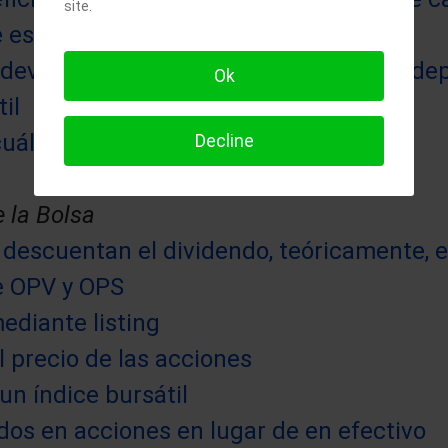
site.
 es y qué importancia tiene
 devolver la deuda de una empresa no de
Ok
il
uál es su utilidad
Decline
 la Bolsa
 descuentan el dividendo, teóricamente, e
e OPV y OPS
ediante listing
 precio de las acciones
un índice bursátil
os en acciones en lugar de en efectivo