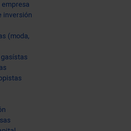
na empresa
e inversión
ras (moda,
 gasístas
as
opistas
ón
esas
apital