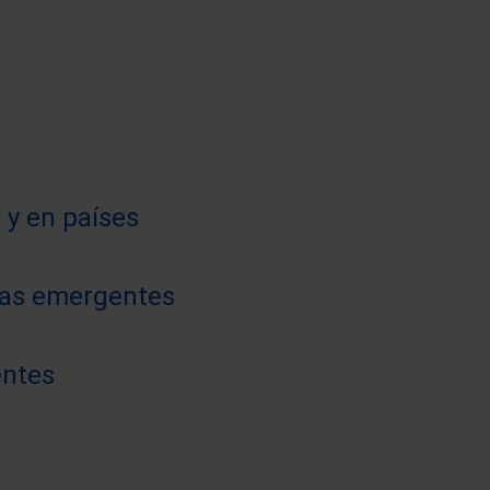
 y en países
mías emergentes
entes