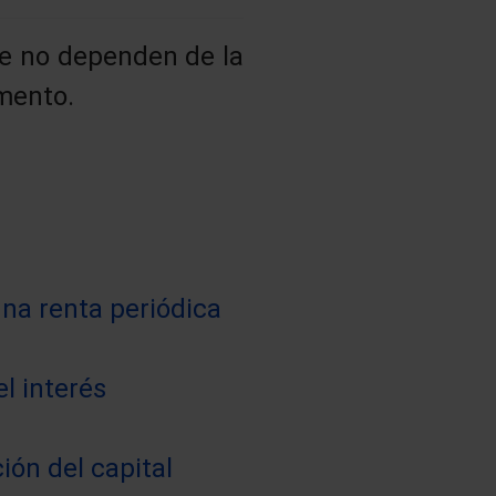
ue no dependen de la
omento.
una renta periódica
l interés
ión del capital