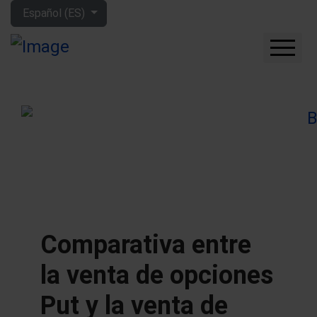
Seleccione su idioma
Español (ES)
CUÁNTO GANARÁS CON
LA BOLSA
QUÉ EMPRESAS
COMPRAR
FORO
HERRAMIENTAS
MIS LIBROS
APRENDE MÁS
Comparativa entre
SOBRE MÍ
la venta de opciones
Put y la venta de