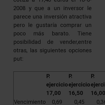
2008 y que a un inversor le
parece una inversión atractiva
pero le gustaría comprar un
poco más barato. Tiene
posibilidad de vender,entre
otras, las siguientes opciones
put:
P.
P.
P.
ejercicio
ejercicio
ejerc
17,00
16,50
16,0
Vencimiento
0,69
0,45
0,3