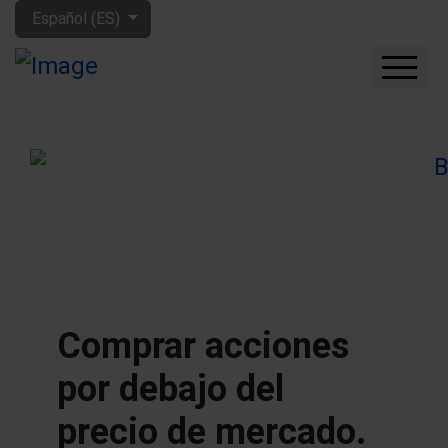
Seleccione su idioma
Español (ES)
CUÁNTO GANARÁS CON
LA BOLSA
QUÉ EMPRESAS
COMPRAR
FORO
HERRAMIENTAS
MIS LIBROS
APRENDE MÁS
Comprar acciones
SOBRE MÍ
por debajo del
precio de mercado.