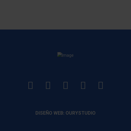
LinkedIn
Instagram
Facebook
YouTube
TikTo
footer
footer
footer
footer
DISEÑO WEB: OURYSTUDIO