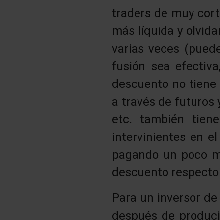
traders de muy cort
más líquida y olvid
varias veces (puede
fusión sea efectiv
descuento no tiene 
a través de futuros 
etc. también tien
intervinientes en e
pagando un poco m
descuento respecto 
Para un inversor d
después de producir