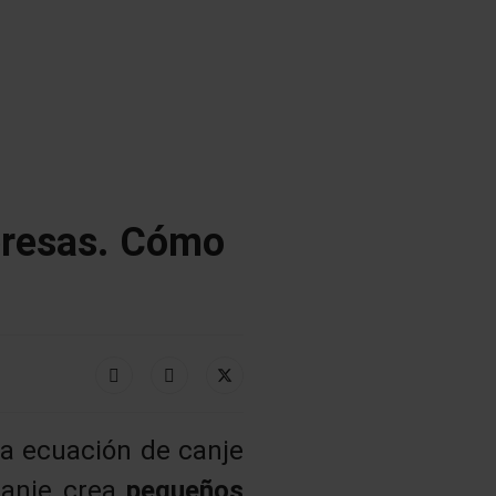
presas. Cómo
a ecuación de canje
canje crea
pequeños