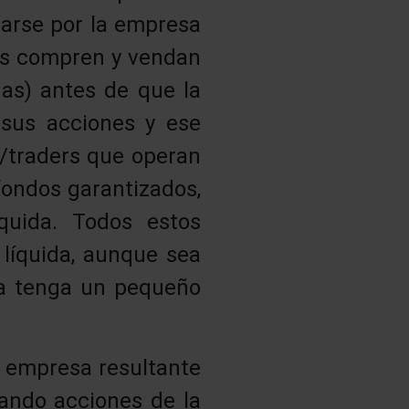
tarse por la empresa
ers compren y vendan
nas) antes de que la
 sus acciones y ese
s/traders que operan
 fondos garantizados,
quida. Todos estos
 líquida, aunque sea
a tenga un pequeño
 empresa resultante
ando acciones de la