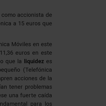
r como accionista de
ónica a 15 euros que
nica Móviles en este
(11,36 euros en este
lo que la
liquidez
es
pequeño (Telefónica
pren acciones de la
ían tener problemas
ese una fuerte caída
undamental para los