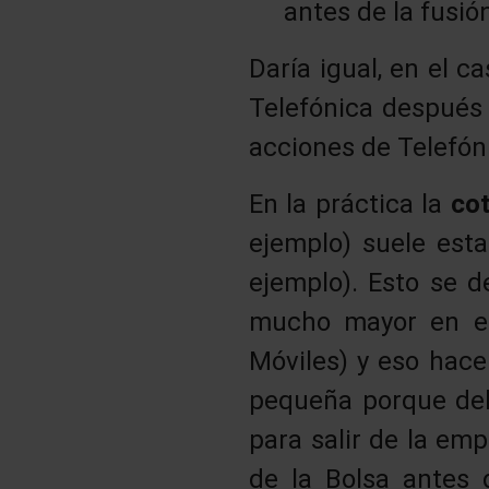
antes de la fusió
Daría igual, en el 
Telefónica después 
acciones de Telefóni
En la práctica la
co
ejemplo) suele est
ejemplo). Esto se 
mucho mayor en el 
Móviles) y eso hac
pequeña porque deb
para salir de la em
de la Bolsa antes 