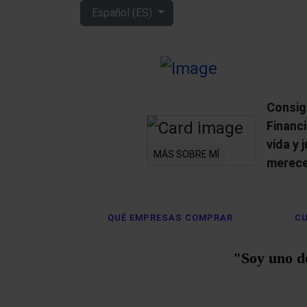
Seleccione su idioma
Español (ES)
Consig
Financ
vida y 
MÁS SOBRE MÍ
merece
QUÉ EMPRESAS COMPRAR
CU
"Soy uno d