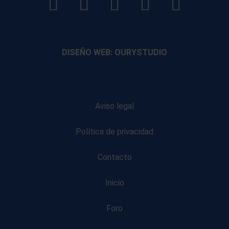
LinkedIn
Instagram
Facebook
YouTube
TikTo
footer
footer
footer
footer
DISEÑO WEB: OURYSTUDIO
Aviso legal
Política de privacidad
Contacto
Inicio
Foro