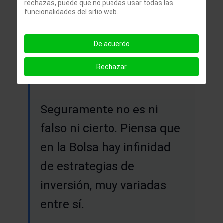
rechazas, puede que no puedas usar todas las
Mapfre ¿es falso?
funcionalidades del sitio web.
De acuerdo
Invertir en bolsa
· 2012-10-31
Rechazar
Hola Iván,
Seguramente no es ni
falso ni cierto. Piensa que
en la Bolsa hay infinidad
de estrategias de
inversión, muy variadas
entre sí.