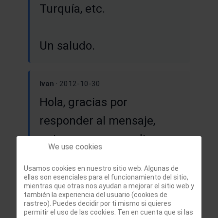
Turquía, etc.
Un saludo.
Ivan
· 2012-10-30
Hola, gracias por
responder al mensaje,
entonces eso que dicen
We use cookies
algunos en ciertos foros
Usamos cookies en nuestro sitio web. Algunas de
de hay que huir rápido y
ellas son esenciales para el funcionamiento del sitio,
mientras que otras nos ayudan a mejorar el sitio web y
salir cuanto antes de
también la experiencia del usuario (cookies de
rastreo). Puedes decidir por ti mismo si quieres
comprar acciones de
permitir el uso de las cookies. Ten en cuenta que si las