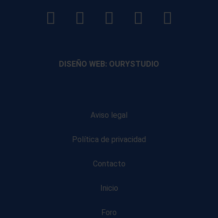
LinkedIn
Instagram
Facebook
YouTube
TikTo
footer
footer
footer
footer
DISEÑO WEB: OURYSTUDIO
Aviso legal
Política de privacidad
Contacto
Inicio
Foro