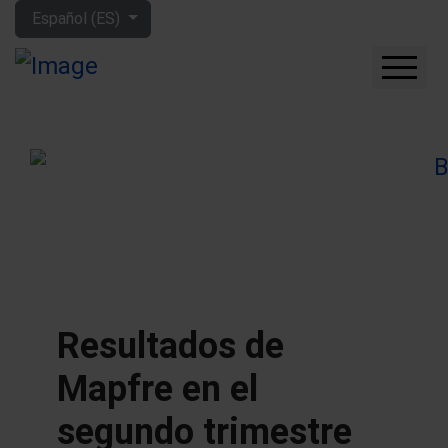
Seleccione su idioma
Español (ES)
CUÁNTO GANARÁS CON
LA BOLSA
QUÉ EMPRESAS
COMPRAR
FORO
HERRAMIENTAS
MIS LIBROS
APRENDE MÁS
Resultados de
SOBRE MÍ
Mapfre en el
segundo trimestre