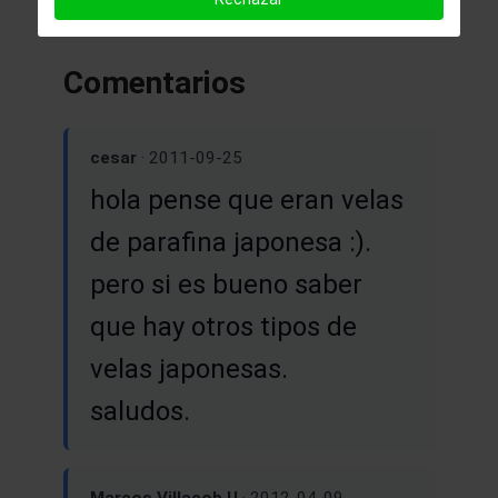
Comentarios
cesar
· 2011-09-25
hola pense que eran velas
de parafina japonesa :).
pero si es bueno saber
que hay otros tipos de
velas japonesas.
saludos.
Marcos Villacob U
· 2012-04-09