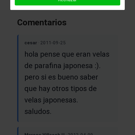
Comentarios
cesar
· 2011-09-25
hola pense que eran velas
de parafina japonesa :).
pero si es bueno saber
que hay otros tipos de
velas japonesas.
saludos.
Marcos Villacob U
· 2012-04-09