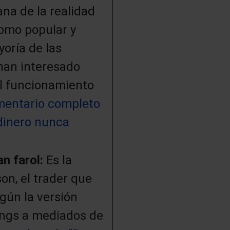
ana de la realidad
como popular y
oría de las
han interesado
l funcionamiento
mentario completo
 dinero nunca
an farol:
Es la
on, el trader que
egún la versión
rings a mediados de