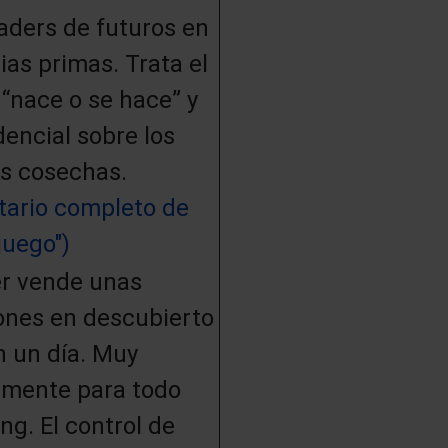
aders de futuros en
as primas. Trata el
 “nace o se hace” y
dencial sobre los
s cosechas.
ario completo de
juego")
er vende unas
ones en descubierto
n un día. Muy
almente para todo
ng. El control de