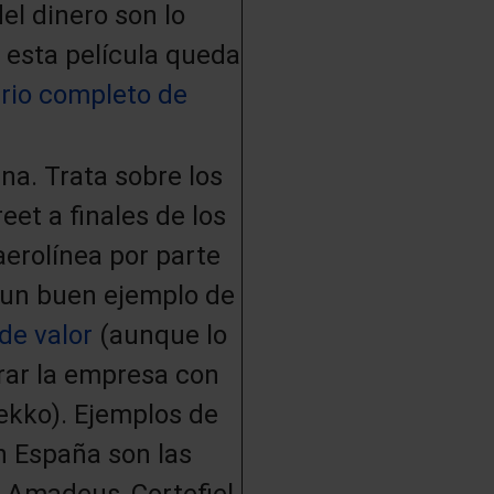
del dinero son lo
 esta película queda
rio completo de
a. Trata sobre los
eet a finales de los
aerolínea por parte
 un buen ejemplo de
 de valor
(aunque lo
ar la empresa con
ekko). Ejemplos de
n España son las
 Amadeus, Cortefiel,