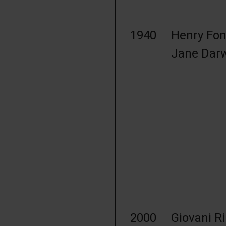
1940
Henry Fon
Jane Darw
2000
Giovani Ri