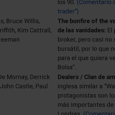
los 90.
(Comentario 
trader")
, Bruce Willis,
The bonfire of the v
iffith, Kim Cattrall,
de las vanidades:
El
reeman
broker, pero casi no 
bursátil, por lo que 
para el que quiera ve
Bolsa”.
e Mornay, Derrick
Dealers / Clan de a
 John Castle, Paul
inglesa similar a "Wa
protagonistas son lo
más importantes de
Londres.
(Comentari