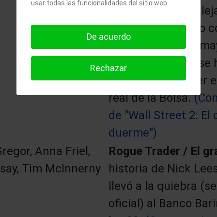
usar todas las funcionalidades del sitio web.
casino=Bolsa tan lej
del inversor medio 
De acuerdo
asumida entre la may
personas que no se 
Rechazar
nunca por conocer e
real de la Bolsa.
(Co
de "Wall Street 2: El
duerme")
egor, Anna Friel,
Rogue Trader / El gr
dsay, Tim McInnerny
historia de Nick Lees
llevó a la quiebra (s
oficial) al Banco Ba