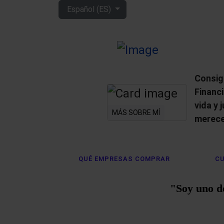
Seleccione su idioma
Español (ES)
Consig
Financ
vida y 
MÁS SOBRE MÍ
merece
QUÉ EMPRESAS COMPRAR
CU
"Soy uno d