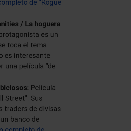
completo de "Rogue
anities / La hoguera
 protagonista es un
se toca el tema
no es interesante
r una película “de
mbiciosos:
Película
ll Street". Sus
s traders de divisas
 un banco de
o completo de