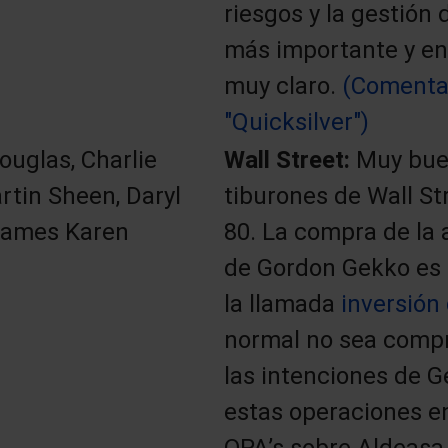
riesgos y la gestión 
más importante y en
muy claro.
(Comenta
"Quicksilver")
ouglas, Charlie
Wall Street:
Muy buen
rtin Sheen, Daryl
tiburones de Wall Str
James Karen
80. La compra de la 
de Gordon Gekko es
la llamada
inversión
normal no sea compr
las intenciones de G
estas operaciones e
OPA’s sobre Aldeasa,