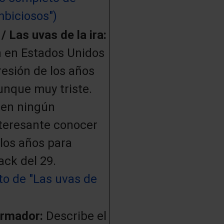
mbiciosos")
 Las uvas de la ira:
n en Estados Unidos
esión de los años
aunque muy triste.
 en ningún
teresante conocer
llos años para
ack del 29.
o de "Las uvas de
formador:
Describe el