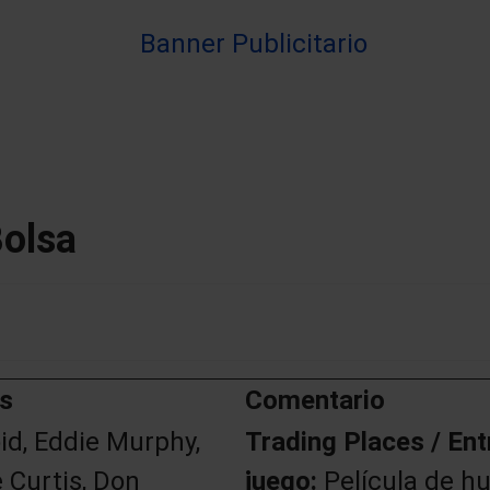
Bolsa
es
Comentario
id, Eddie Murphy,
Trading Places / Entr
 Curtis, Don
juego:
Película de h