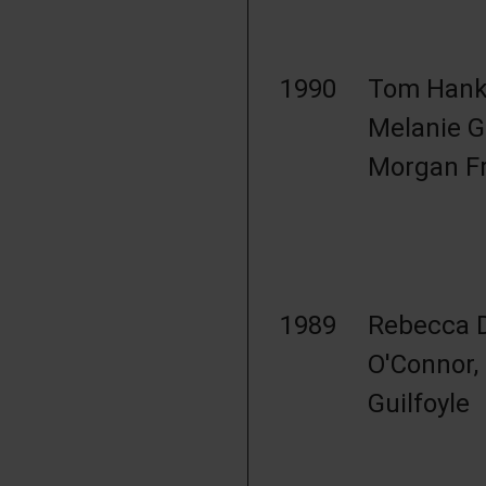
1990
Tom Hanks
Melanie Gr
Morgan F
1989
Rebecca D
O'Connor,
Guilfoyle