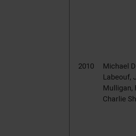
2010
Michael D
Labeouf, J
Mulligan, 
Charlie S