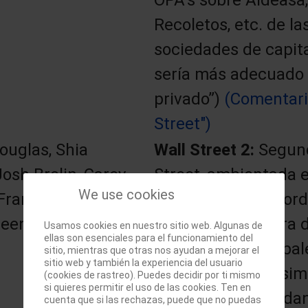
Recoletos, etc. de l
sociedades de capit
sería más adecuado d
privado”)
(Comentari
Street")
ouglas, Shia
Wall Street 2:
Segund
osh Brolin, Carey
Street, ambientada en
We use cookies
Frank Langella,
subprime y con Gord
heen
después, y ya fuera 
Usamos cookies en nuestro sitio web. Algunas de
ellas son esenciales para el funcionamiento del
uno de sus principal
sitio, mientras que otras nos ayudan a mejorar el
sitio web y también la experiencia del usuario
de un estilo muy simi
(cookies de rastreo). Puedes decidir por ti mismo
si quieres permitir el uso de las cookies. Ten en
entretenida pero da
cuenta que si las rechazas, puede que no puedas