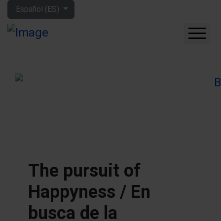
Seleccione su idioma
Español (ES)
CUÁNTO GANARÁS CON
LA BOLSA
QUÉ EMPRESAS
COMPRAR
FORO
HERRAMIENTAS
MIS LIBROS
APRENDE MÁS
The pursuit of
SOBRE MÍ
Happyness / En
busca de la