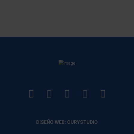
LinkedIn
Instagram
Facebook
YouTube
TikTo
footer
footer
footer
footer
DISEÑO WEB: OURYSTUDIO