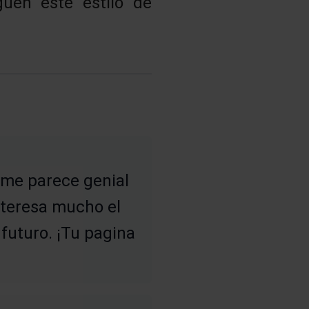
guen este estilo de
 me parece genial
nteresa mucho el
futuro. ¡Tu pagina