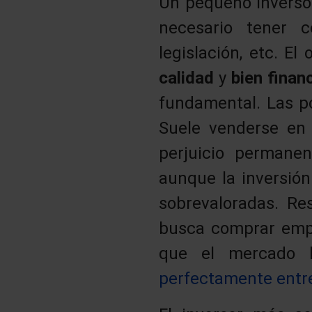
Un pequeño inversor 
necesario tener c
legislación, etc. E
calidad
y
bien finan
fundamental. Las p
Suele venderse en
perjuicio permane
aunque la inversió
sobrevaloradas. Re
busca comprar empr
que el mercado 
perfectamente entre