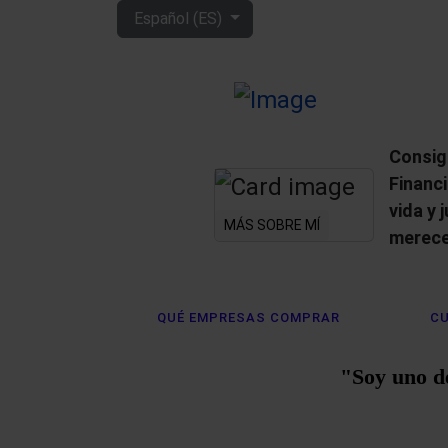
Seleccione su idioma
Español (ES)
Consig
Financ
vida y 
MÁS SOBRE MÍ
merece
QUÉ EMPRESAS COMPRAR
CU
"Soy uno d