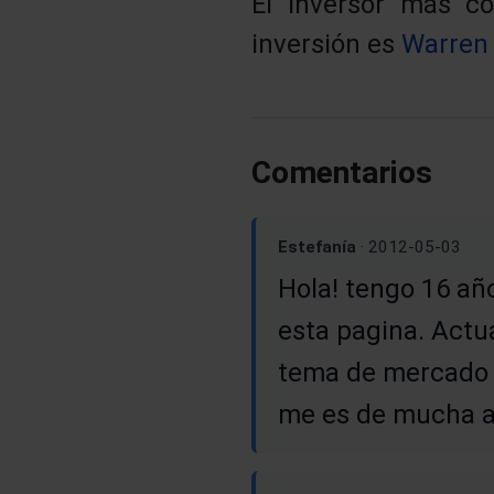
El inversor más co
inversión es
Warren 
Comentarios
Estefanía
· 2012-05-03
Hola! tengo 16 añ
esta pagina. Actu
tema de mercado d
me es de mucha ay