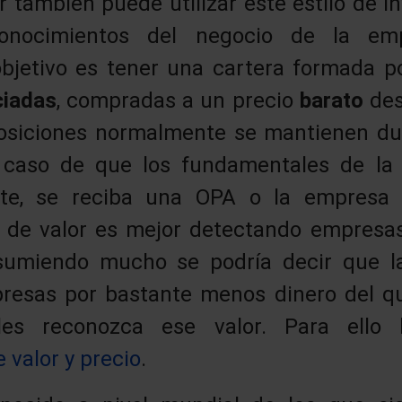
también puede utilizar este estilo de in
onocimientos del negocio de la empr
l objetivo es tener una cartera formada 
ciadas
, compradas a un precio
barato
des
osiciones normalmente se mantienen d
 caso de que los fundamentales de la
nte, se reciba una OPA o la empresa e
n de valor es mejor detectando empresas
sumiendo mucho se podría decir que la
esas por bastante menos dinero del qu
les reconozca ese valor. Para ell
 valor y precio
.