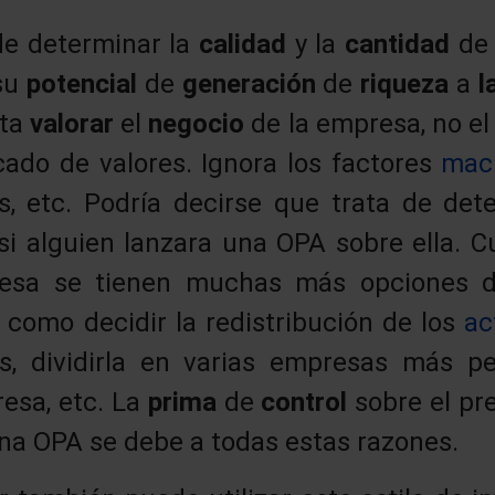
de determinar la
calidad
y la
cantidad
de
su
potencial
de
generación
de
riqueza
a
l
nta
valorar
el
negocio
de la empresa, no el
ado de valores. Ignora los factores
mac
és, etc. Podría decirse que trata de det
si alguien lanzara una OPA sobre ella. C
sa se tienen muchas más opciones d
, como decidir la redistribución de los
ac
as, dividirla en varias empresas más p
resa, etc. La
prima
de
control
sobre el p
una OPA se debe a todas estas razones.