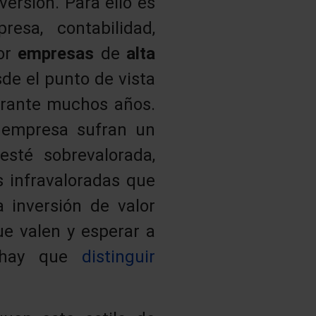
versión. Para ello es
esa, contabilidad,
por
empresas
de
alta
de el punto de vista
urante muchos años.
 empresa sufran un
sté sobrevalorada,
 infravaloradas que
 inversión de valor
e valen y esperar a
o hay que
distinguir