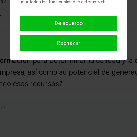
-07
usar todas las funcionalidades del sitio web.
.
De acuerdo
Rechazar
ormacion para determinar la calidad y la 
mpresa, así como su potencial de generac
ando esos recursos?
-21