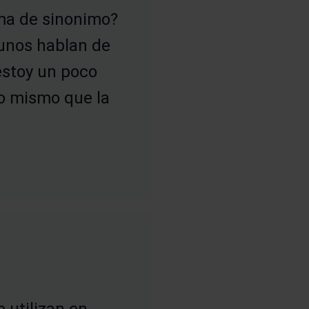
rma de sinonimo?
gunos hablan de
 estoy un poco
 lo mismo que la
e utilizan en