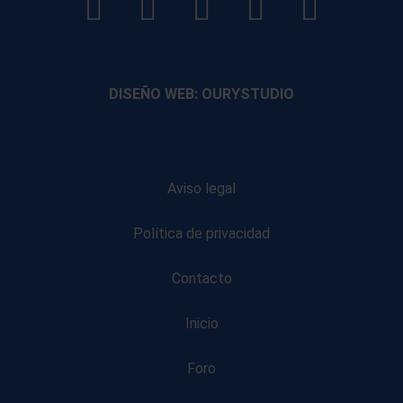
LinkedIn
Instagram
Facebook
YouTube
TikTo
footer
footer
footer
footer
DISEÑO WEB: OURYSTUDIO
Aviso legal
Política de privacidad
Contacto
Inicio
Foro