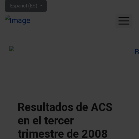
Seleccione su idioma
Español (ES)
CUÁNTO GANARÁS CON
LA BOLSA
QUÉ EMPRESAS
COMPRAR
FORO
HERRAMIENTAS
MIS LIBROS
APRENDE MÁS
Resultados de ACS
SOBRE MÍ
en el tercer
trimestre de 2008