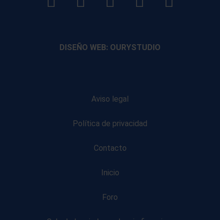
LinkedIn
Instagram
Facebook
YouTube
TikTo
footer
footer
footer
footer
DISEÑO WEB: OURYSTUDIO
Aviso legal
Política de privacidad
Contacto
Inicio
Foro