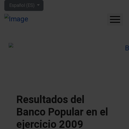
Seleccione su idioma
Español (ES)
CUÁNTO GANARÁS CON
LA BOLSA
QUÉ EMPRESAS
COMPRAR
FORO
HERRAMIENTAS
MIS LIBROS
APRENDE MÁS
Resultados del
SOBRE MÍ
Banco Popular en el
ejercicio 2009