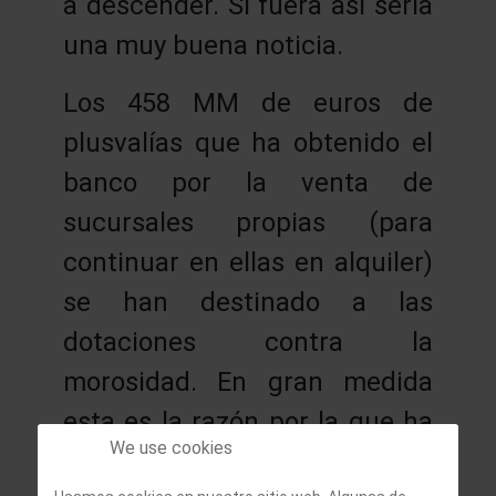
a descender. Si fuera así sería
una muy buena noticia.
Los 458 MM de euros de
plusvalías que ha obtenido el
banco por la venta de
sucursales propias (para
continuar en ellas en alquiler)
se han destinado a las
dotaciones contra la
morosidad. En gran medida
esta es la razón por la que ha
We use cookies
subido la cobertura de la