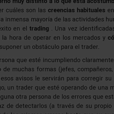
torno muy distinto a lo que está acostum
er cuáles son las
creencias habituales
en
 la inmensa mayoría de las actividades 
éxito en el
trading
. Una vez identificad
a la hora de operar en los mercados y
c
suponer un obstáculo para el trader.
rsona que esté incumpliendo claramente
o de muchas formas (jefes, compañeros, c
esos avisos le servirán para corregir su
o, un trader que esté operando de una 
nguna otra persona de los errores que est
az de detectarlos (a través de su propio 