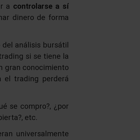
er a
controlarse a sí
nar dinero de forma
e
del análisis bursátil
rading si se tiene la
un gran conocimiento
a el trading perderá
qué se compro?, ¿por
ierta?, etc.
eran universalmente