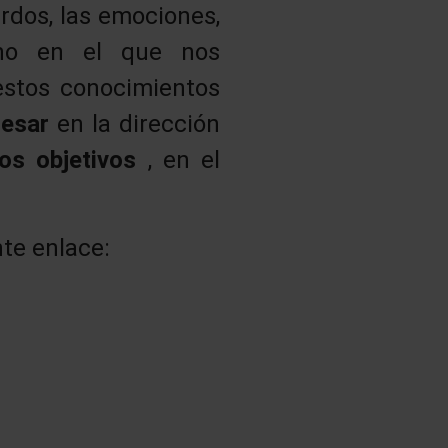
rdos, las emociones,
rno en el que nos
estos conocimientos
resar
en la dirección
ros objetivos
, en el
te enlace: