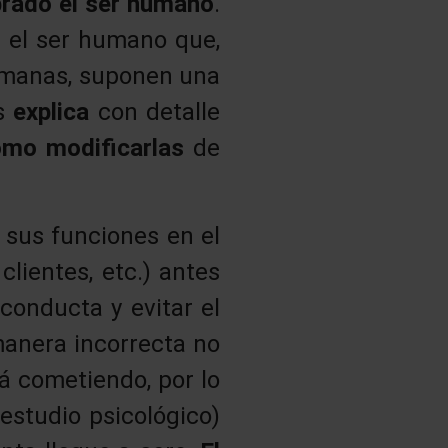
brado el ser humano
.
 el ser humano que,
humanas, suponen una
as
explica
con detalle
ómo modificarlas
de
 sus funciones en el
lientes, etc.) antes
 conducta y evitar el
manera incorrecta no
á cometiendo, por lo
estudio psicológico)