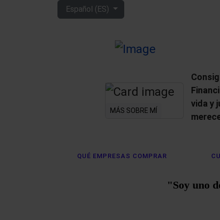
Seleccione su idioma
Español (ES)
Consig
Financ
vida y 
MÁS SOBRE MÍ
merece
QUÉ EMPRESAS COMPRAR
CU
"Soy uno d