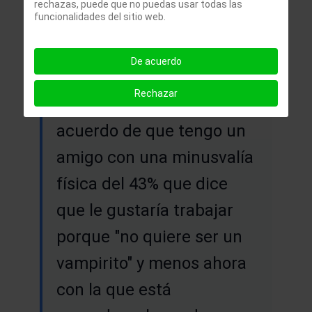
rechazas, puede que no puedas usar todas las
funcionalidades del sitio web.
trucos que hay en la
"alternativa" que medio-
De acuerdo
conocemos.
Rechazar
No obstante,ahora me
acuerdo de que tengo un
amigo con una minusvalía
física del 43% que dice
que le gustaría trabajar
porque "no quiere ser un
vampirito" y menos ahora
con la que está