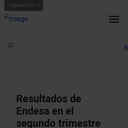
Seleccione su idioma
Español (ES)
CUÁNTO GANARÁS CON
LA BOLSA
QUÉ EMPRESAS
COMPRAR
FORO
HERRAMIENTAS
MIS LIBROS
APRENDE MÁS
Resultados de
SOBRE MÍ
Endesa en el
segundo trimestre