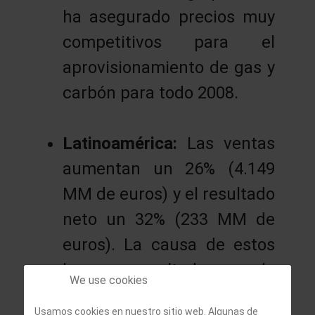
ha asegurado precios muy
competitivos para el
aprovisionamiento de gas y
carbón para todo 2008.
Latinoamérica:
Las ventas
aumentan un 26% (4.149
MM de euros) y el resultado
neto un 32% (233 MM de
euros). La causa de estos
buenos resultados es la
We use cookies
mejora de los márgenes de
Usamos cookies en nuestro sitio web. Algunas de