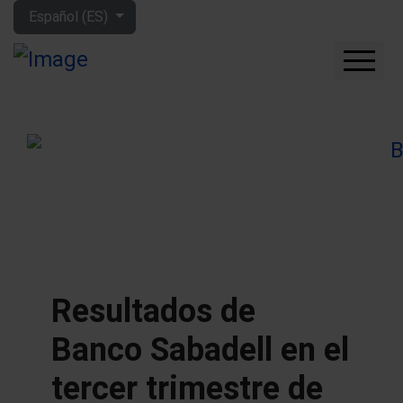
Seleccione su idioma
Español (ES)
CUÁNTO GANARÁS CON
LA BOLSA
QUÉ EMPRESAS
COMPRAR
FORO
HERRAMIENTAS
MIS LIBROS
APRENDE MÁS
Resultados de
SOBRE MÍ
Banco Sabadell en el
tercer trimestre de