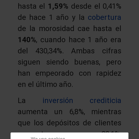
hasta el
1,59%
desde el 0,41%
de hace 1 año y la
cobertura
de la morosidad cae hasta el
140%
, cuando hace 1 año era
del 430,34%. Ambas cifras
siguen siendo buenas, pero
han empeorado con rapidez
en el último año.
La
inversión crediticia
aumenta un 6,8%, mientras
que los depósitos de clientes
aumentan un 23,1%,