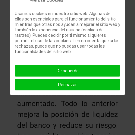
We use cookies
destacando los depósitos a
Usamos cookies en nuestro sitio web. Algunas de
plazo que aumentan un 62,4%.
ellas son esenciales para el funcionamiento del sitio,
mientras que otras nos ayudan a mejorar el sitio web y
En los últimos 3 meses la
también la experiencia del usuario (cookies de
rastreo). Puedes decidir por ti mismo si quieres
inversión crediticia ha
permitir el uso de las cookies. Ten en cuenta que si las
rechazas, puede que no puedas usar todas las
aumentado solamente un 1%
funcionalidades del sitio web.
por el mayor control de
riesgos del banco. El peso de
De acuerdo
los depósitos de clientes en la
Rechazar
financiación del banco ha
aumentado. Todo lo anterior
mejora la posición de liquidez
del banco y reduce su riesgo.