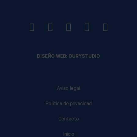
LinkedIn
Instagram
Facebook
YouTube
TikTo
footer
footer
footer
footer
DISEÑO WEB: OURYSTUDIO
Aviso legal
Política de privacidad
Contacto
Inicio