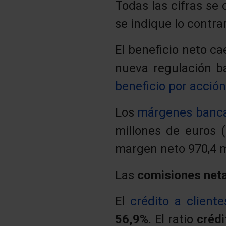
Todas las cifras se
se indique lo contrar
El beneficio neto c
nueva regulación b
beneficio por acció
Los
márgenes banca
millones de euros (
margen neto 970,4 m
Las
comisiones net
El
crédito a cliente
56,9%
. El ratio
créd