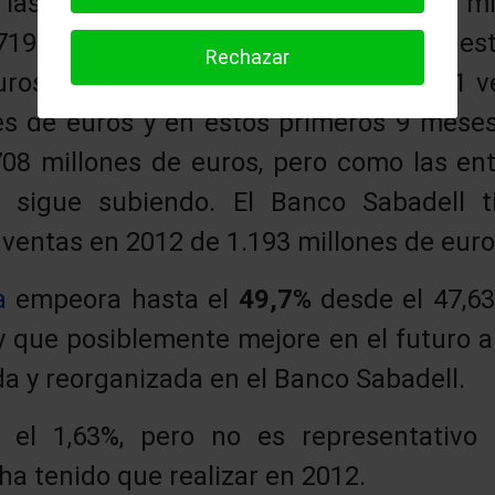
as provisiones ya realizadas (5.362 mi
719 millones de euros. Hace 3 meses es
Rechazar
uros. En los 9 primeros meses de 2011 
es de euros y en estos primeros 9 mese
708 millones de euros, pero como las en
k sigue subiendo. El Banco Sabadell t
 ventas en 2012 de 1.193 millones de euro
a
empeora hasta el
49,7%
desde el 47,63
y que posiblemente mejore en el futuro 
da y reorganizada en el Banco Sabadell.
el 1,63%, pero no es representativo p
ha tenido que realizar en 2012.