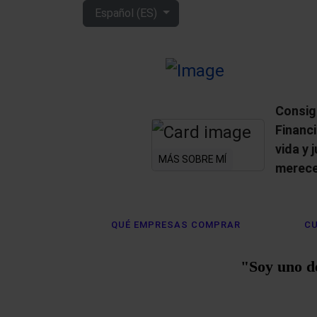
Seleccione su idioma
Español (ES)
Consig
Financ
vida y 
MÁS SOBRE MÍ
merece
QUÉ EMPRESAS COMPRAR
CU
"Soy uno d