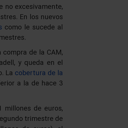
ue no excesivamente,
stres. En los nuevos
s
como le sucede al
imestres.
a compra de la CAM,
dell, y queda en el
o. La
cobertura de la
erior a la de hace 3
1 millones de euros,
 segundo trimestre de