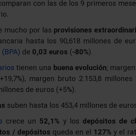
 comparan con las de los 9 primeros mese
io.
ae mucho por las
provisiones extraordina
ancaria hasta los 90,618 millones de eu
n (BPA)
de
0,03 euros
(
-80%
).
rios
tienen una
buena evolución
; margen
+19,7%), margen bruto 2.153,8 millones
illones de euros (+5%).
as
suben hasta los 453,4 millones de euros
s
crece un
52,1%
y los
depósitos de c
itos / depósitos
queda en el
127%
y el ra