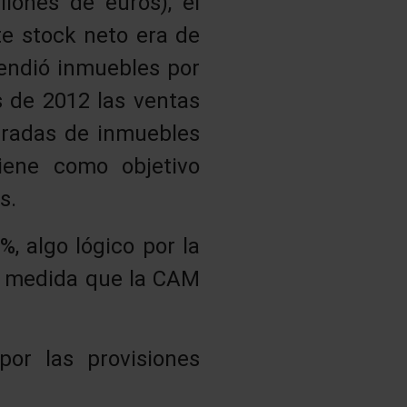
llones de euros), el
te stock neto era de
vendió inmuebles por
s de 2012 las ventas
tradas de inmuebles
iene como objetivo
s.
%, algo lógico por la
a medida que la CAM
or las provisiones