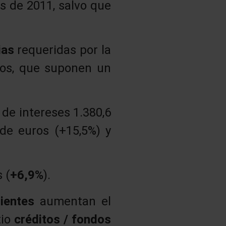
s de 2011, salvo que
rias
requeridas por la
ros, que suponen un
 de intereses 1.380,6
 de euros (+15,5%) y
 (
+6,9%
).
lientes
aumentan el
tio
créditos / fondos