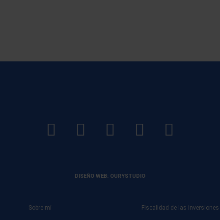
LinkedIn
Instagram
Facebook
YouTube
TikTo
footer
footer
footer
footer
DISEÑO WEB: OURYSTUDIO
Sobre mí
Fiscalidad de las inversiones