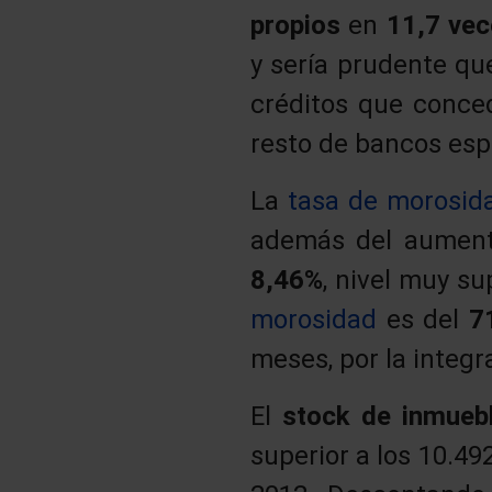
propios
en
11,7 ve
y sería prudente qu
créditos que conce
resto de bancos espa
La
tasa de morosid
además del aumento
8,46%
, nivel muy s
morosidad
es del
7
meses, por la integr
El
stock de inmueb
superior a los 10.49