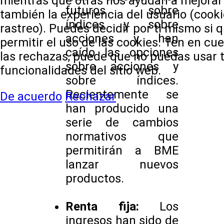
mientras que otras nos ayudan a mejorar e
futuros sobre
también la experiencia del usuario (cook
índices y sobre
rastreo). Puedes decidir por ti mismo si 
acciones y han
permitir el uso de las cookies. Ten en cu
caído las opciones
las rechazas, puede que no puedas usar 
sobre acciones y
funcionalidades del sitio web.
sobre índices.
Recientemente se
De acuerdo
Rechazar
han producido una
serie de cambios
normativos que
permitirán a BME
lanzar nuevos
productos.
Renta fija:
Los
ingresos han sido de