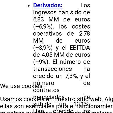
Derivados:
Los
ingresos han sido de
6,83 MM de euros
(+6,9%), los costes
operativos de 2,78
MM de euros
(+3,9%) y el EBITDA
de 4,05 MM de euros
(+9%). El número de
transacciones ha
crecido un 7,3%, y el
número de
We use cookies
contratos
negociados ha
Usamos cookies en nuestro sitio web. Al
subido un 13,1%.
ellas son esenciales para el funcionamient
Han crecido los