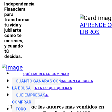
Independencia
Financiera
para
transformar
APRENDE C
tu vida y
jubilarte
LIBROS
como te
mereces,
y cuando
tú
decidas.
QUÉ EMPRESAS COMPRAR
CUÁNTO GANARÁS CON
CUÁNTO PUEDES GANAR CON LA BOLSA
LA BOLSA
PREGUNTA LO QUE QUIERAS
QUÉ EMPRESAS
APRENDE MÁS
COMPRAR
"Soy uno de los autores más vendidos en
FORO