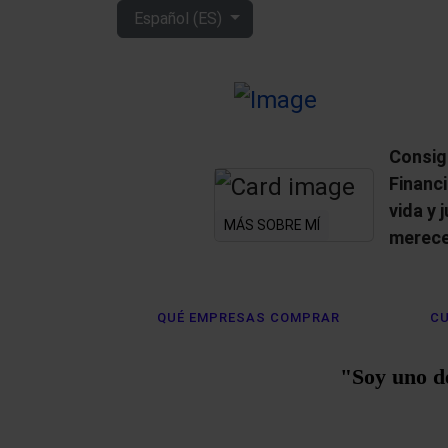
Seleccione su idioma
Español (ES)
Consig
Financ
vida y 
MÁS SOBRE MÍ
merece
QUÉ EMPRESAS COMPRAR
CU
"Soy uno d