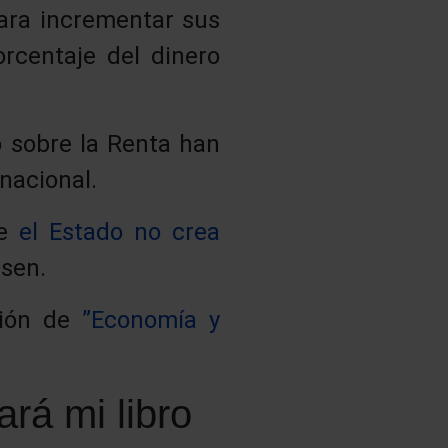
para incrementar sus
orcentaje del dinero
o sobre la Renta han
nacional.
ue
el Estado no crea
asen.
ción de
”Economía y
ará mi libro