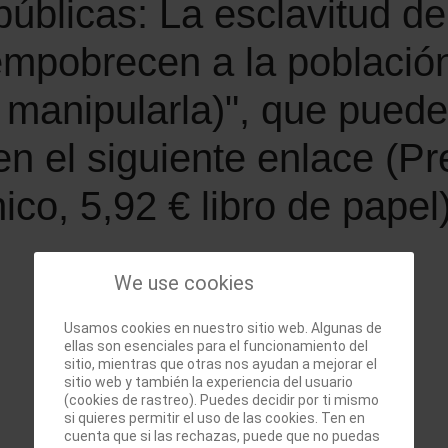
úblicas: La esclavitud de
empobrecen a la població
y manipularla)", que pued
 el siguiente enlace (Pre
nico, 5,92 € libro de papel)
We use cookies
Usamos cookies en nuestro sitio web. Algunas de
ellas son esenciales para el funcionamiento del
sitio, mientras que otras nos ayudan a mejorar el
sitio web y también la experiencia del usuario
(cookies de rastreo). Puedes decidir por ti mismo
si quieres permitir el uso de las cookies. Ten en
cuenta que si las rechazas, puede que no puedas