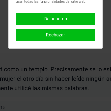
usar todas las funcionalidades del sitio web.
De acuerdo
Rechazar
d como un templo. Precisamente se lo es
ujer el otro día sin haber leído ningún ar
ente utilicé las mismas palabras.
-15