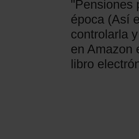
"Pensiones p
época (Así 
controlarla 
en Amazon en
libro electró