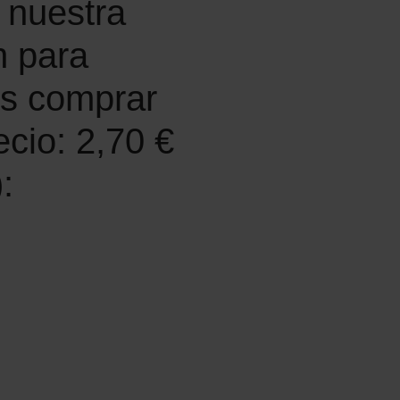
 nuestra
n para
es comprar
cio: 2,70 €
: