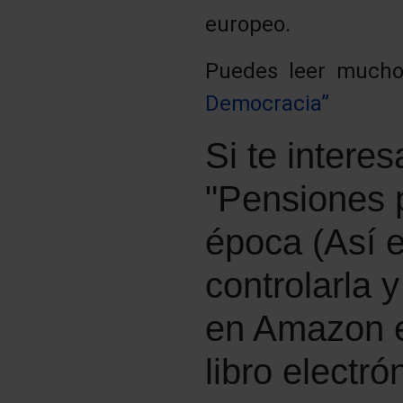
europeo.
Puedes leer muchos
Democracia”
Si te interes
"Pensiones p
época (Así 
controlarla 
en Amazon en
libro electró