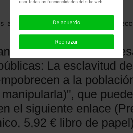
usar todas las funcionalidades del sitio web.
 artículos similares a este en la sec
De acuerdo
Rechazar
an estos temas, te interes
úblicas: La esclavitud de
empobrecen a la població
y manipularla)", que pued
 el siguiente enlace (Pre
nico, 5,92 € libro de papel)