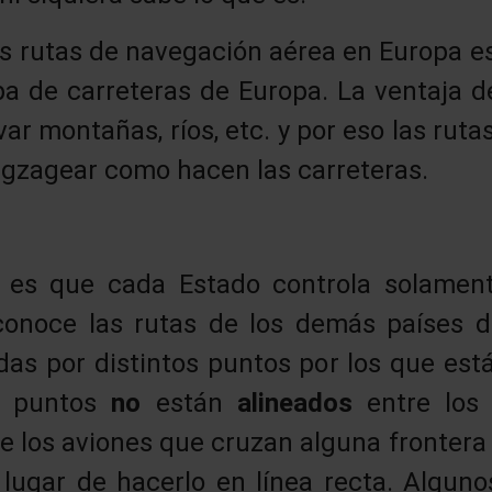
as rutas de navegación aérea en Europa e
a de carreteras de Europa. La ventaja d
ar montañas, ríos, etc. y por eso las ruta
zigzagear como hacen las carreteras.
l es que cada Estado controla solament
onoce las rutas de los demás países d
as por distintos puntos por los que est
os puntos
no
están
alineados
entre los
e los aviones que cruzan alguna fronter
 lugar de hacerlo en línea recta. Algun