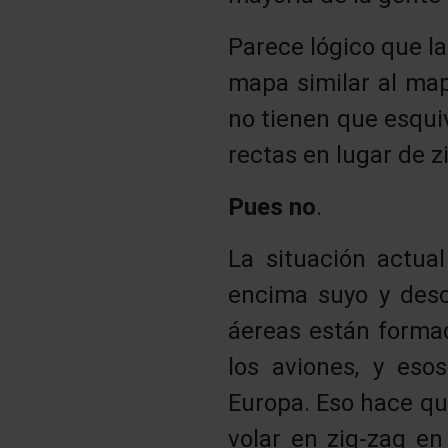
Parece lógico que l
mapa similar al map
no tienen que esquiv
rectas en lugar de 
Pues no
.
La situación actua
encima suyo y desc
áereas están formad
los aviones, y es
Europa. Eso hace qu
volar en zig-zag en