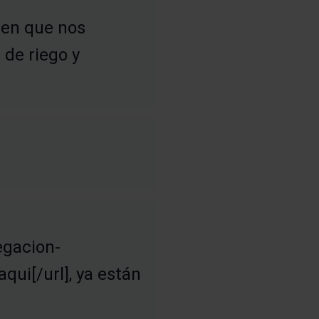
den que nos
de riego y
egacion-
ui[/url], ya están