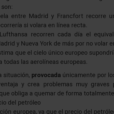
 son:
ela entre Madrid y Francfort recorre u
orrería si volara en línea recta.
Lufthansa recorren cada día el equiva
adrid y Nueva York de más por no volar en
stima que el cielo único europeo supondr
 todas las aerolíneas europeas.
a situación,
provocada
únicamente por l
ventaja y crea problemas muy graves p
o que obliga a quemar de forma totalment
io del petróleo
ación europea, ya que el precio del petróle