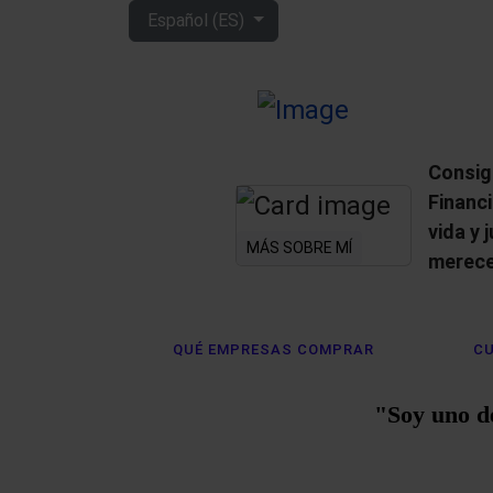
Seleccione su idioma
Español (ES)
Consig
Financ
vida y 
MÁS SOBRE MÍ
merece
QUÉ EMPRESAS COMPRAR
CU
"Soy uno d