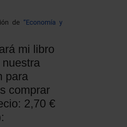
ción de
”Economía y
ará mi libro
 nuestra
n para
es comprar
cio: 2,70 €
: