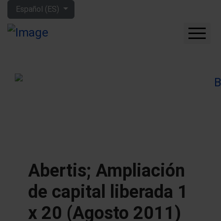
Seleccione su idioma
Español (ES)
CUÁNTO GANARÁS CON
LA BOLSA
QUÉ EMPRESAS
COMPRAR
FORO
HERRAMIENTAS
MIS LIBROS
APRENDE MÁS
Abertis; Ampliación
SOBRE MÍ
de capital liberada 1
x 20 (Agosto 2011)