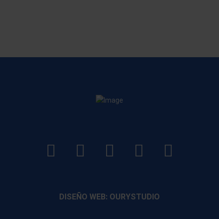
LinkedIn
Instagram
Facebook
YouTube
TikTo
footer
footer
footer
footer
DISEÑO WEB: OURYSTUDIO