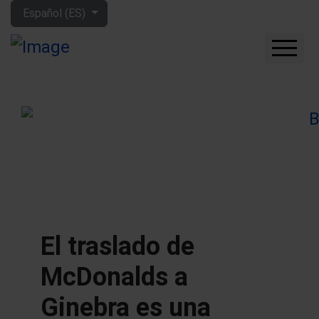
Seleccione su idioma
Español (ES)
CUÁNTO GANARÁS CON
LA BOLSA
QUÉ EMPRESAS
COMPRAR
FORO
HERRAMIENTAS
MIS LIBROS
APRENDE MÁS
El traslado de
SOBRE MÍ
McDonalds a
Ginebra es una