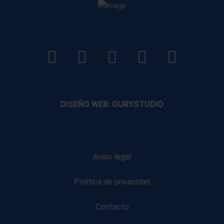
LinkedIn
Instagram
Facebook
YouTube
TikTo
footer
footer
footer
footer
DISEÑO WEB: OURYSTUDIO
Aviso legal
Política de privacidad
Contacto