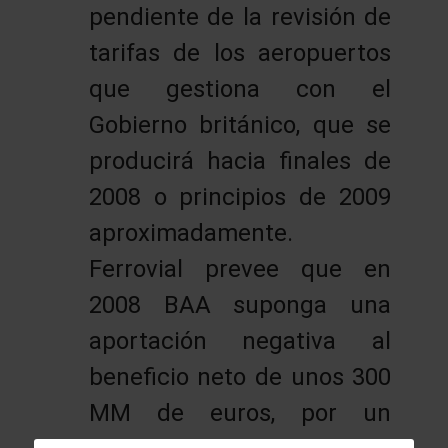
pendiente de la revisión de
tarifas de los aeropuertos
que gestiona con el
Gobierno británico, que se
producirá hacia finales de
2008 o principios de 2009
aproximadamente.
Ferrovial prevee que en
2008 BAA suponga una
aportación negativa al
beneficio neto de unos 300
MM de euros, por un