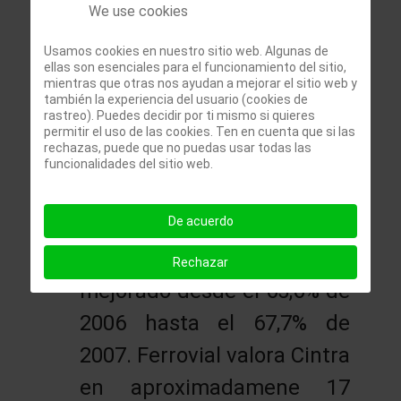
aumento mayor de lo
We use cookies
previsto en los gastos
Usamos cookies en nuestro sitio web. Algunas de
operativos y de seguridad
ellas son esenciales para el funcionamiento del sitio,
mientras que otras nos ayudan a mejorar el sitio web y
entre otras razones.
también la experiencia del usuario (cookies de
rastreo). Puedes decidir por ti mismo si quieres
permitir el uso de las cookies. Ten en cuenta que si las
rechazas, puede que no puedas usar todas las
Cintra:
Las ventas han
funcionalidades del sitio web.
aumentado un 15,8% hasta
1.024 MM de euros. El
De acuerdo
márgen sobre ventas ha
Rechazar
mejorado desde el 65,6% de
2006 hasta el 67,7% de
2007. Ferrovial valora Cintra
en aproximadamene 17