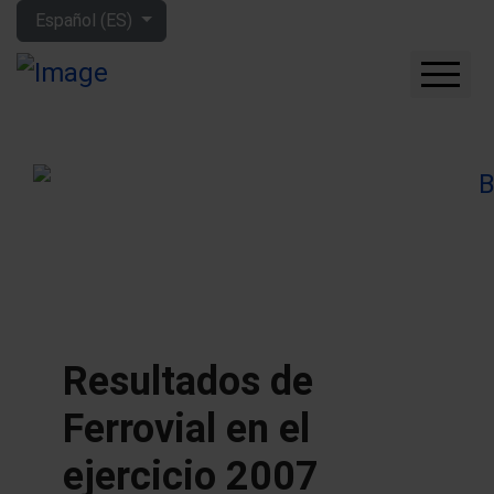
Seleccione su idioma
Español (ES)
CUÁNTO GANARÁS CON
LA BOLSA
QUÉ EMPRESAS
COMPRAR
FORO
HERRAMIENTAS
MIS LIBROS
APRENDE MÁS
Resultados de
SOBRE MÍ
Ferrovial en el
ejercicio 2007