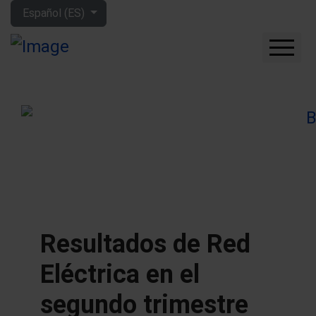
Seleccione su idioma
Español (ES)
CUÁNTO GANARÁS CON
LA BOLSA
QUÉ EMPRESAS
COMPRAR
FORO
HERRAMIENTAS
MIS LIBROS
APRENDE MÁS
Resultados de Red
SOBRE MÍ
Eléctrica en el
segundo trimestre