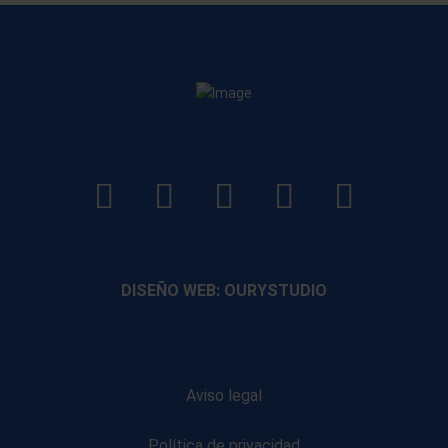
LinkedIn
Instagram
Facebook
YouTube
TikTo
footer
footer
footer
footer
DISEÑO WEB: OURYSTUDIO
Aviso legal
Política de privacidad