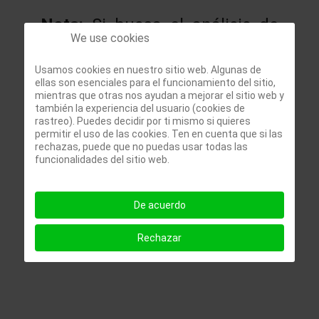
Nota:
Si busca el análisis de
We use cookies
los resultados de otro
Usamos cookies en nuestro sitio web. Algunas de
trimestre de esta misma
ellas son esenciales para el funcionamiento del sitio,
mientras que otras nos ayudan a mejorar el sitio web y
empresa, o de otras empresas,
también la experiencia del usuario (cookies de
rastreo). Puedes decidir por ti mismo si quieres
lo puede encontrar en la
permitir el uso de las cookies. Ten en cuenta que si las
rechazas, puede que no puedas usar todas las
sección de
análisis de
funcionalidades del sitio web.
resultados de empresas
De acuerdo
Rechazar