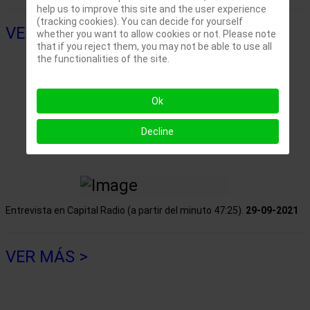
help us to improve this site and the user experience
(tracking cookies). You can decide for yourself
VER MÁS >
whether you want to allow cookies or not. Please note
that if you reject them, you may not be able to use all
the functionalities of the site.
Ok
Decline
Entrevista en Capital Radio (a partir del minuto 47:25).
29-09-2021
VER MÁS >