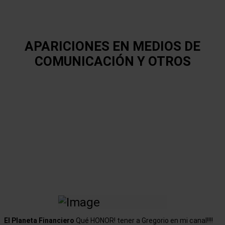
MEUS LIVROS
SOBRE MIM
QUAIS EMPRESAS
COMPRAR
APARICIONES EN MEDIOS DE
FORUM
COMUNICACIÓN Y OTROS
El Planeta Financiero
Qué HONOR! tener a Gregorio en mi canal!!!!