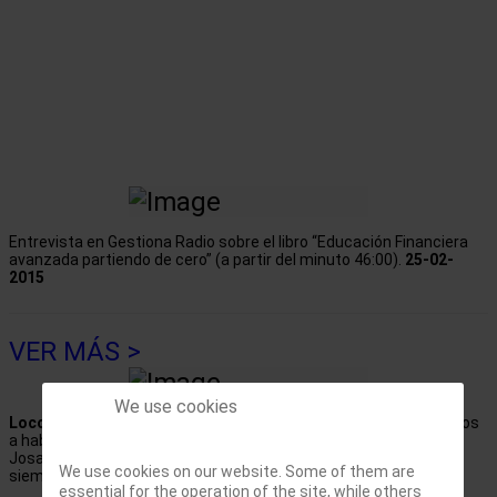
Entrevista en Gestiona Radio sobre el libro “Educación Financiera
avanzada partiendo de cero” (a partir del minuto 46:00).
25-02-
2015
VER MÁS >
We use cookies
Loco del Dividendo
Hoy tenemos un directo muy especial, vamos
a hablar de la independencia financiera con Gregorio Hernández,
Josan Jarque, Capturando Dividendos y Gorka Además como
We use cookies on our website. Some of them are
siempre responderemos preguntas en directo.
17-02-2022
essential for the operation of the site, while others