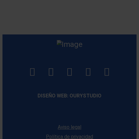
LinkedIn
Instagram
Facebook
YouTube
TikTo
footer
footer
footer
footer
DISEÑO WEB: OURYSTUDIO
Aviso legal
Política de privacidad