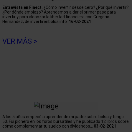
Entrevista en Finect.
¿Cómo invertir desde cero? ¿Por qué invertir?
¿Por dónde empiezo? Aprendemos a dar el primer paso para
invertir y para alcanzar la libertad financiera con Gregorio
Hernández, de invertirenbolsa.info.
16-02-2021
VER MÁS >
A los 5 años empecé a aprender de mi padre sobre bolsa y tengo
50. Fui pionero en los foros bursátiles y he publicado 12 libros sobre
cómo complementar tu sueldo con dividendos...
03-02-2021