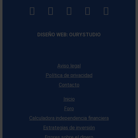
LinkedIn
Instagram
Facebook
YouTube
TikTo
footer
footer
footer
footer
DISEÑO WEB: OURYSTUDIO
Aviso legal
Política de privacidad
Contacto
Inicio
Foro
Calculadora independencia financiera
Estrategias de inversión
Errores sobre el dinero