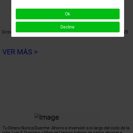
Ok
Decline
Entrevista en Capital Radio (a partir del minuto 47:25).
29-09-2021
VER MÁS >
Tu Dinero Nunca Duerme: Ahorro e inversión a lo largo del ciclo de la
vida. Luis F. Quintero y Manuel Llamas hablan de cómo ahorrar e