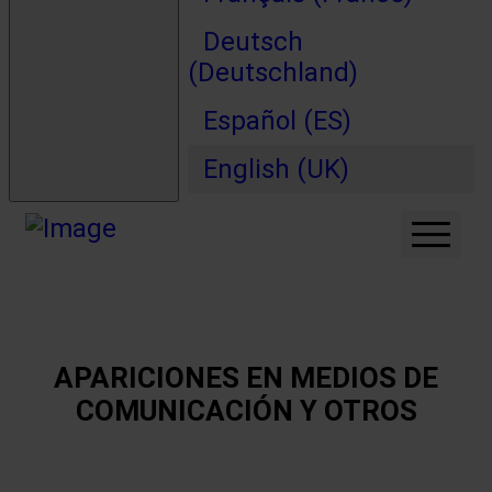
Deutsch
(Deutschland)
Español (ES)
English (UK)
MY BOOKS
ABOUT ME
WHICH COMPANIES TO
BUY
APARICIONES EN MEDIOS DE
FORUM
COMUNICACIÓN Y OTROS
LEARN MORE