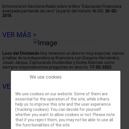
Entrevista en Gestiona Radio sobre el libro “Educación Financiera
avanzada partiendo de cero” (a partir del minuto 46:00).
25-02-
2015
VER MÁS >
Loco del Dividendo
Hoy tenemos un directo muy especial, vamos
a hablar de la independencia financiera con Gregorio Hernández,
Josan Jarque, Capturando Dividendos y Gorka Además como
siempre responderemos preguntas en directo.
17-02-2022
We use cookies
VER MÁS >
We use cookies on our website. Some of them are
essential for the operation of the site, while others
help us to improve this site and the user experience
(tracking cookies). You can decide for yourself
whether you want to allow cookies or not. Please note
that if you reject them, you may not be able to use all
the functionalities of the site.