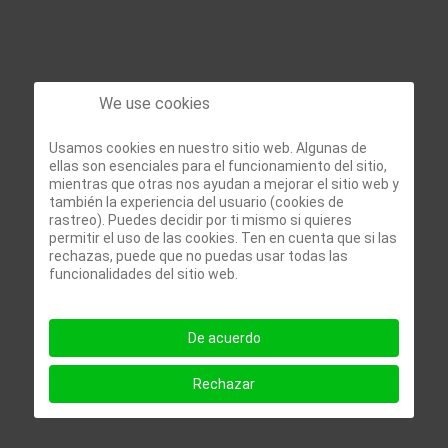
We use cookies
Puede comprar este libro en
Usamos cookies en nuestro sitio web. Algunas de
ellas son esenciales para el funcionamiento del sitio,
Amazon.com (Estados
mientras que otras nos ayudan a mejorar el sitio web y
también la experiencia del usuario (cookies de
Unidos)
a través del siguiente
rastreo). Puedes decidir por ti mismo si quieres
permitir el uso de las cookies. Ten en cuenta que si las
enlace:
rechazas, puede que no puedas usar todas las
funcionalidades del sitio web.
De acuerdo
Rechazar