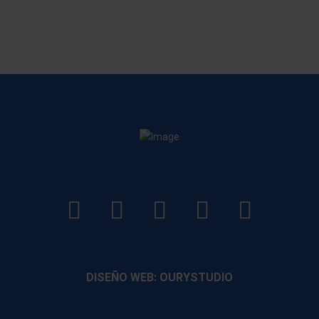
LinkedIn
Instagram
Facebook
YouTube
TikTo
footer
footer
footer
footer
DISEÑO WEB: OURYSTUDIO