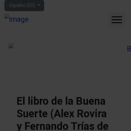
Seleccione su idioma
Español (ES)
CUÁNTO GANARÁS CON
LA BOLSA
QUÉ EMPRESAS
COMPRAR
FORO
HERRAMIENTAS
MIS LIBROS
APRENDE MÁS
El libro de la Buena
SOBRE MÍ
Suerte (Alex Rovira
y Fernando Trías de