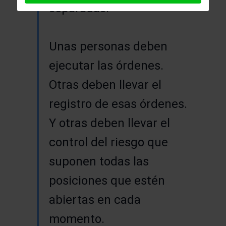
separadas.
Unas personas deben
ejecutar las órdenes.
Otras deben llevar el
registro de esas órdenes.
Y otras deben llevar el
control del riesgo que
suponen todas las
posiciones que estén
abiertas en cada
momento.