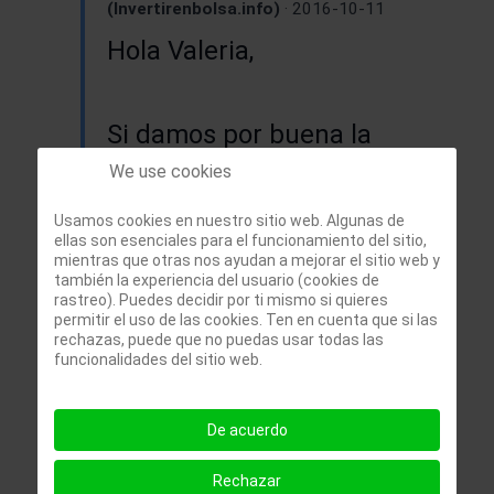
(Invertirenbolsa.info)
· 2016-10-11
Hola Valeria,
Si damos por buena la
We use cookies
teoría oficial, lo que se
hizo es que las personas
Usamos cookies en nuestro sitio web. Algunas de
ellas son esenciales para el funcionamiento del sitio,
que daban las órdenes a
mientras que otras nos ayudan a mejorar el sitio web y
también la experiencia del usuario (cookies de
la vez eran las que
rastreo). Puedes decidir por ti mismo si quieres
permitir el uso de las cookies. Ten en cuenta que si las
llevaban el registro de
rechazas, puede que no puedas usar todas las
funcionalidades del sitio web.
las mismas, y el control
de riesgos, y esas 3
De acuerdo
funciones deben estar
Rechazar