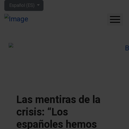
Seleccione su idioma
Español (ES)
CUÁNTO GANARÁS CON
LA BOLSA
QUÉ EMPRESAS
COMPRAR
FORO
HERRAMIENTAS
MIS LIBROS
APRENDE MÁS
Las mentiras de la
SOBRE MÍ
crisis: “Los
españoles hemos