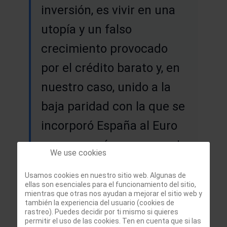
inversión, es vivir en una
utopía y un falso
crecimiento provocado
por el crédito barato y, en
nuestro caso, unido a la
baja paridad con la que se
incorporó España al Euro
que provocó una ganancia
We use cookies
de competitividad
Usamos cookies en nuestro sitio web. Algunas de
"aritificial"
ellas son esenciales para el funcionamiento del sitio,
mientras que otras nos ayudan a mejorar el sitio web y
también la experiencia del usuario (cookies de
rastreo). Puedes decidir por ti mismo si quieres
permitir el uso de las cookies. Ten en cuenta que si las
Invertir en bolsa
· 2013-01-23