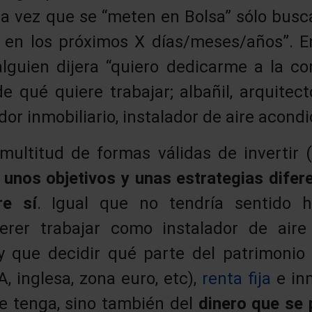
na vez que se “meten en Bolsa” sólo busca
 en los próximos X días/meses/años”. E
lguien dijera “quiero dedicarme a la co
e qué quiere trabajar; albañil, arquitect
or inmobiliario, instalador de aire acondi
ultitud de formas válidas de invertir 
 unos objetivos y unas estrategias dife
re sí
. Igual que no tendría sentido h
erer trabajar como instalador de aire
y que decidir qué parte del patrimonio 
, inglesa, zona euro, etc),
renta fija
e inm
e tenga, sino también del
dinero que se 