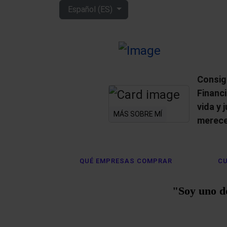
Seleccione su idioma
Español (ES)
Consig
Financ
vida y 
MÁS SOBRE MÍ
merece
QUÉ EMPRESAS COMPRAR
CU
"Soy uno d