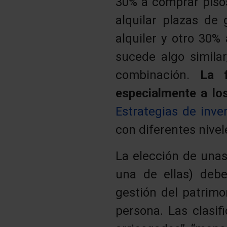
30% a comprar pisos
alquilar plazas de
alquiler y otro 30% 
sucede algo similar
combinación.
La f
especialmente a lo
Estrategias de inve
con diferentes nivele
La elección de unas
una de ellas) debe
gestión del patrimo
persona. Las clasif