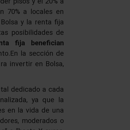
der pisos y el 20% a
un 70% a locales en
Bolsa y la renta fija
tas posibilidades de
ta fija benefician
to.En la sección de
a invertir en Bolsa,
ital dedicado a cada
nalizada, ya que la
es en la vida de una
vadores, moderados o