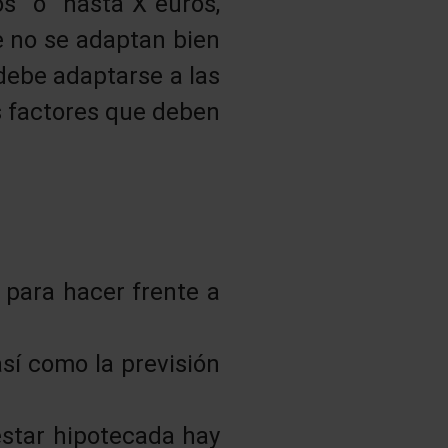
s” o “hasta X euros,
e no se adaptan bien
 debe adaptarse a las
s factores que deben
 para hacer frente a
así como la previsión
estar hipotecada hay