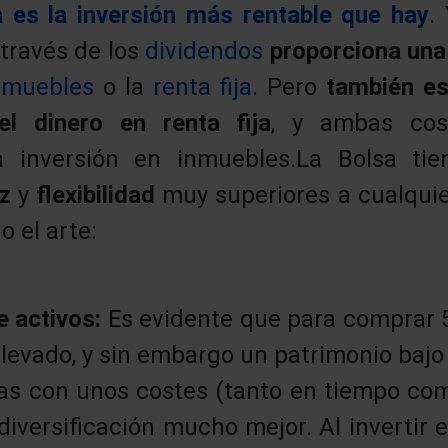
a es la inversión más rentable que hay
.
 través de los
dividendos
proporciona una
nmuebles
o la
renta fija
. Pero
también e
el dinero en renta fija
, y ambas cos
a inversión en inmuebles.La Bolsa t
ez
y
flexibilidad
muy superiores a cualquier
 el arte:
e activos:
Es evidente que para comprar 5
levado, y sin embargo un patrimonio bajo 
as con unos costes (tanto en tiempo co
diversificación mucho mejor. Al invertir 