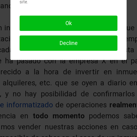
site.
ando el resto.
Ok
n internet hay multitud de sitios web que
ización y los dividendos de cualquier em
Decline
cadas. Cualquiera puede acceder a esta
e ha pasado con la empresa X en el p
ecido a la hora de invertir en inmueb
 alquileres, etc. que se oyen a diario en
, y no hay posibilidad de confirmarl
 e informatizado
de operaciones
realme
rencia en
todo momento
podemos sabe
amos vender nuestras acciones en caso