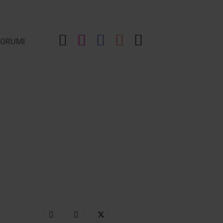
LinkedIn
Instagram
Facebook
YouTube
TikTok
ORUMI