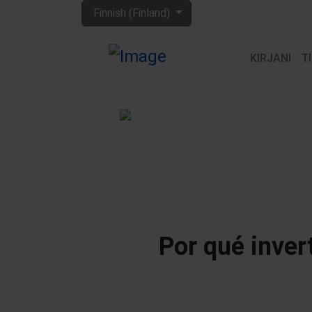
Valitse kieli
Finnish (Finland)
KIRJANI
T
Por qué inver