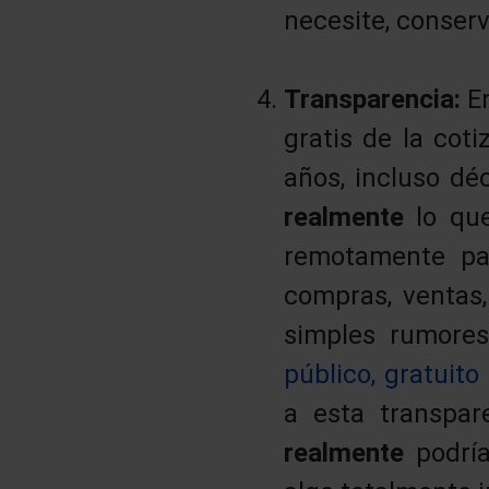
necesite, conserv
Transparencia:
E
gratis de la cot
años, incluso dé
realmente
lo qu
remotamente par
compras, ventas,
simples rumores
público, gratuito
a esta transpa
realmente
podrí