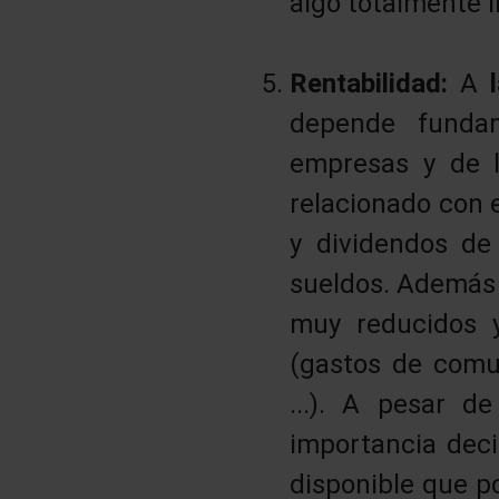
algo totalmente 
Rentabilidad:
A
depende fundam
empresas y de l
relacionado con e
y dividendos d
sueldos. Además 
muy reducidos y
(gastos de comun
...). A pesar d
importancia decis
disponible que p