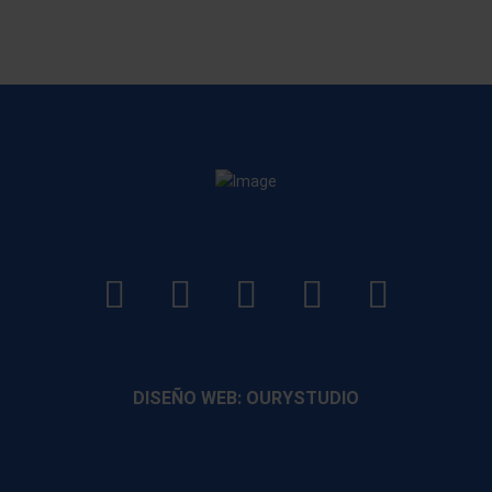
LinkedIn
Instagram
Facebook
YouTube
TikTo
footer
footer
footer
footer
DISEÑO WEB: OURYSTUDIO