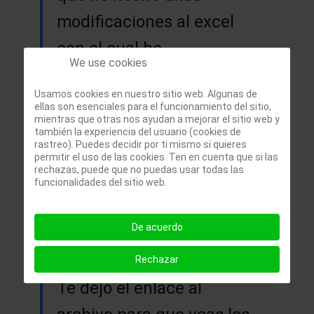
modificaciones al excel
con el cual he
We use cookies
implementado unas
Usamos cookies en nuestro sitio web. Algunas de
celdas destinadas al
ellas son esenciales para el funcionamiento del sitio,
mientras que otras nos ayudan a mejorar el sitio web y
ahorro. Es decir, el calculo
también la experiencia del usuario (cookies de
rastreo). Puedes decidir por ti mismo si quieres
de lo que vamos
permitir el uso de las cookies. Ten en cuenta que si las
rechazas, puede que no puedas usar todas las
ahorrando mas el saldo de
funcionalidades del sitio web.
la cuenta. Ya que yo por
De acuerdo
ejemplo destino X dinero a
otra cuenta para ahorrar.
Rechazar
Te dejo el enlace al