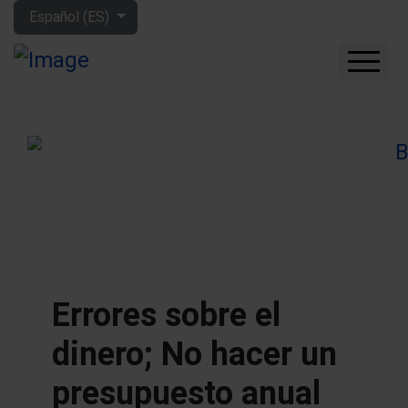
Seleccione su idioma
Español (ES)
CUÁNTO GANARÁS CON
LA BOLSA
QUÉ EMPRESAS
COMPRAR
FORO
HERRAMIENTAS
MIS LIBROS
APRENDE MÁS
Errores sobre el
SOBRE MÍ
dinero; No hacer un
presupuesto anual