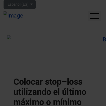
Seleccione su idioma
Español (ES)
CUÁNTO GANARÁS CON
LA BOLSA
QUÉ EMPRESAS
COMPRAR
FORO
HERRAMIENTAS
MIS LIBROS
APRENDE MÁS
Colocar stop–loss
SOBRE MÍ
utilizando el último
máximo o mínimo