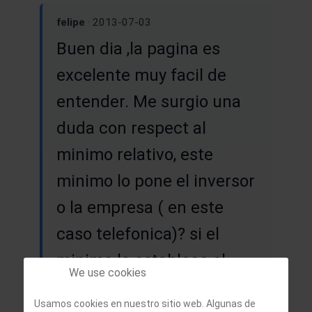
felipe
· 2013-07-03
Buen dia ,la pagina es
excelente muy facil de
entender. Me surgio una
duda con respect al
minimo relativo, este
minimo lo pone el inversor
o la empresa ( en este
caso telefonica)? si el
minimo lo establece el
We use cookies
inversor , que medidas
Usamos cookies en nuestro sitio web. Algunas de