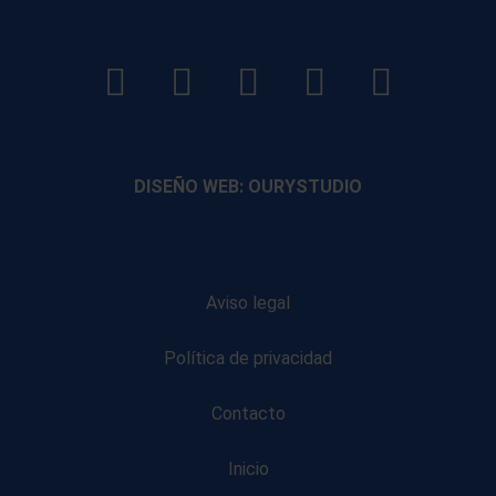
LinkedIn
Instagram
Facebook
YouTube
TikTo
footer
footer
footer
footer
DISEÑO WEB: OURYSTUDIO
Aviso legal
Política de privacidad
Contacto
Inicio