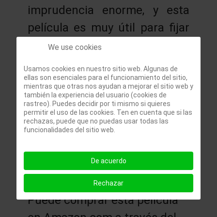
imprudencia enorme, y esta
película es muy útil para fijar
en la mente que nunca se
We use cookies
debe relajar el control del
Usamos cookies en nuestro sitio web. Algunas de
riesgo cuando se está
ellas son esenciales para el funcionamiento del sitio,
mientras que otras nos ayudan a mejorar el sitio web y
utilizando apalancamiento.
también la experiencia del usuario (cookies de
rastreo). Puedes decidir por ti mismo si quieres
permitir el uso de las cookies. Ten en cuenta que si las
La otra enseñanza de la
rechazas, puede que no puedas usar todas las
funcionalidades del sitio web.
película es que hay que
aprender de los errores y
De acuerdo
volver a intentarlo.
Rechazar
Puede comprar esta película