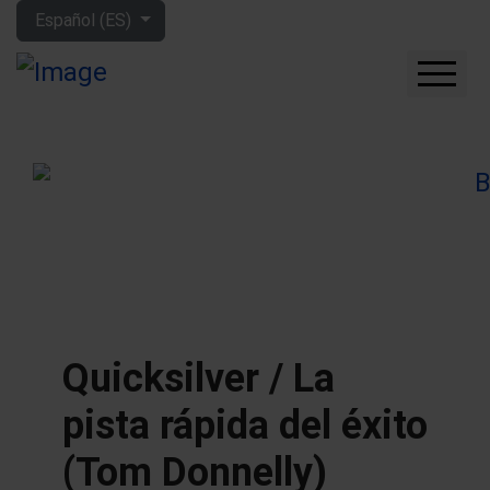
Seleccione su idioma
Español (ES)
CUÁNTO GANARÁS CON
LA BOLSA
QUÉ EMPRESAS
COMPRAR
FORO
HERRAMIENTAS
MIS LIBROS
APRENDE MÁS
Quicksilver / La
SOBRE MÍ
pista rápida del éxito
(Tom Donnelly)