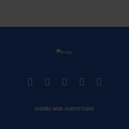
LinkedIn
Instagram
Facebook
YouTube
TikTo
footer
footer
footer
footer
DISEÑO WEB: OURYSTUDIO