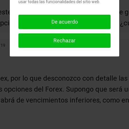
usar todas las funcionalidades del sitio web.
ste mundillo en especial del forex y me g
De acuerdo
pciones o es una vez al mes y si es así ¿
Rechazar
-19
rex, por lo que desconozco con detalle las
s opciones del Forex. Supongo que será u
brá de vencimientos inferiores, como en 
.