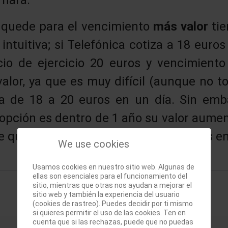
o
quede para el vencimiento
más valor
ti
ntuitiva; si Telefónica cotiza a 18 euros
io de ejercicio 20 euros y vencimiento
valor, ya que es muy difícil (aunque no t
a de 18 a 20 euros en un día. Sin emba
opción es dentro de 1 año su valor aume
que Telefónica suba de 18 a 20 euros en
We use cookies
Usamos cookies en nuestro sitio web. Algunas de
ellas son esenciales para el funcionamiento del
sitio, mientras que otras nos ayudan a mejorar el
sitio web y también la experiencia del usuario
(cookies de rastreo). Puedes decidir por ti mismo
si quieres permitir el uso de las cookies. Ten en
cuenta que si las rechazas, puede que no puedas