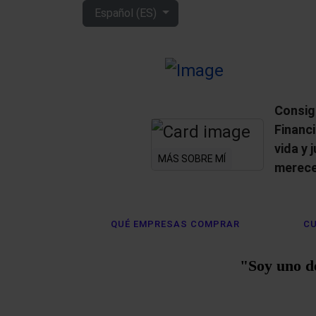
Seleccione su idioma
Español (ES)
Consig
Financ
vida y 
MÁS SOBRE MÍ
merece
QUÉ EMPRESAS COMPRAR
CU
"Soy uno d