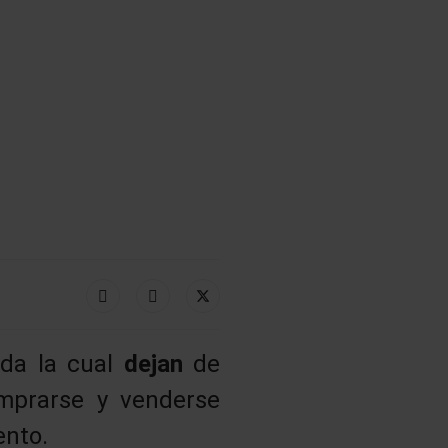
ada la cual
dejan
de
mprarse y venderse
ento.