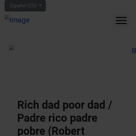
Seleccione su idioma
Español (ES)
CUÁNTO GANARÁS CON
LA BOLSA
QUÉ EMPRESAS
COMPRAR
FORO
HERRAMIENTAS
MIS LIBROS
APRENDE MÁS
Rich dad poor dad /
SOBRE MÍ
Padre rico padre
pobre (Robert