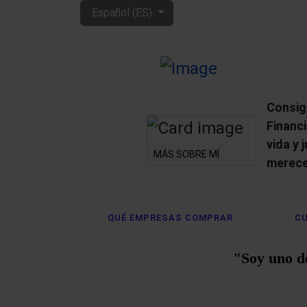
Seleccione su idioma
Español (ES)
Consig
Financ
vida y 
MÁS SOBRE MÍ
merece
QUÉ EMPRESAS COMPRAR
CU
"Soy uno d