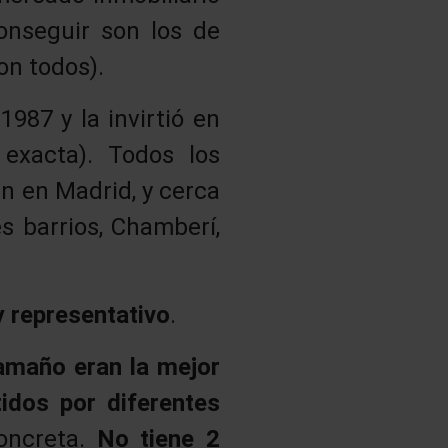
onseguir son los de
on todos).
987 y la invirtió en
exacta). Todos los
n en Madrid, y cerca
s barrios, Chamberí,
y representativo
.
amaño eran la mejor
idos por diferentes
oncreta.
No tiene 2