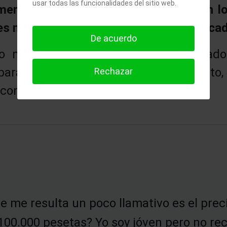
usar todas las funcionalidades del sitio web.
enos lo mismo que la inflación, con lo 
es mucho más baja que hace casi 3 déca
De acuerdo
 muy representativo de los resultado
 para alquilar. Otros casos que he vist
Rechazar
con estas cifras.
e me resulta un poco llamativo es el preci
100.000 pesetas? Yo soy jóven pero no rec