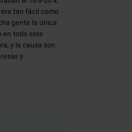
staban al 10%-20%,
era tan fácil como
cha gente la única
o en todo este
a, y la causa son
resas y