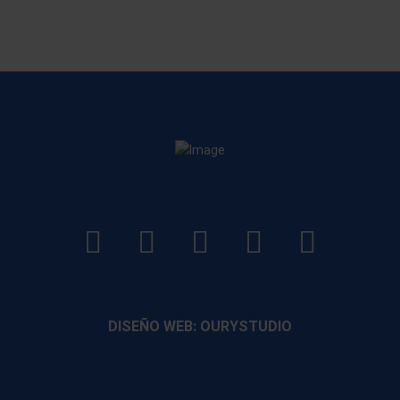
LinkedIn
Instagram
Facebook
YouTube
TikTo
footer
footer
footer
footer
DISEÑO WEB: OURYSTUDIO