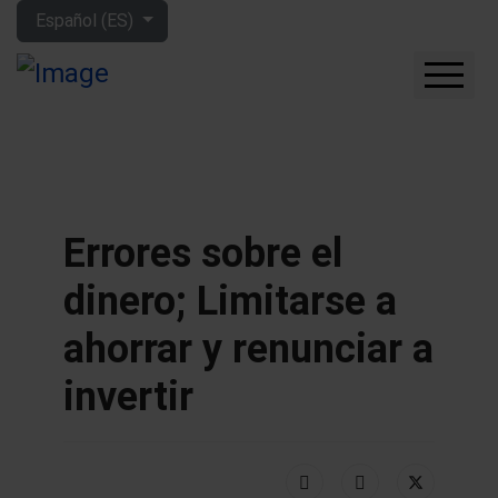
Seleccione su idioma
Español (ES)
CUÁNTO GANARÁS CON
LA BOLSA
QUÉ EMPRESAS
COMPRAR
Errores sobre el
FORO
dinero; Limitarse a
HERRAMIENTAS
MIS LIBROS
ahorrar y renunciar a
APRENDE MÁS
invertir
SOBRE MÍ