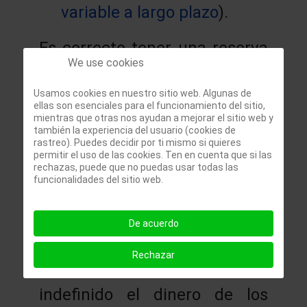
variable a largo plazo
).
Es correcto tener una reserva
We use cookies
de forma permanente en renta
Usamos cookies en nuestro sitio web. Algunas de
fija para ser utilizada en caso
ellas son esenciales para el funcionamiento del sitio,
mientras que otras nos ayudan a mejorar el sitio web y
de emergencia, si es que una
también la experiencia del usuario (cookies de
rastreo). Puedes decidir por ti mismo si quieres
situación de este tipo llega a
permitir el uso de las cookies. Ten en cuenta que si las
rechazas, puede que no puedas usar todas las
producirse. Pero este dinero
funcionalidades del sitio web.
sólo nos servirá para salir del
bache (pérdida del trabajo,
De acuerdo
etc.) y tendrá una duración
Rechazar
limitada. Si el bache es
indefinido el dinero de los